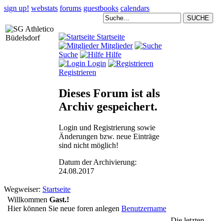
sign up!
webstats
forums
guestbooks
calendars
Startseite
Mitglieder
Suche
Hilfe
Login
Registrieren
Dieses Forum ist als
Archiv gespeichert
.
Login und Registrierung sowie
Änderungen bzw. neue Einträge
sind nicht möglich!
Datum der Archivierung:
24.08.2017
Wegweiser:
Startseite
Willkommen
Gast.!
Hier können Sie neue foren anlegen
Benutzername
Die letzten