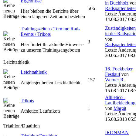
Ergebnisse
in Buchholz
vo
506
Radspartenleiter
Hier bleiben die Berichte über
Letzte Änderun
einen längeren Zeitraum bestehen
14.08.2017 08:
Zuständigkeiten
Trainingszeiten / Termine Rad-
in der Radspart
Events / Trikots
von
3
Hier findet Ihr aktuelle Hinweise
Radspartenleiter
zu unseren Trainingsangeboten
Letzte Änderun
30.06.2017 08:
Leichtathletik
16. Fockbeker
Leichtathletik
Festlauf
von
157
Werner R.
Angelegenheiten Leichtathletik
Letzte Änderun
15.08.2017 08:
Athletico -
Trikots
Laufbekleidung
1
von
Margit
Athletico Lauftrikots
Letzte Änderun
15.08.2013 05:
Triathlon/Duathlon
IRONMAN
Triathlon/Duathlon