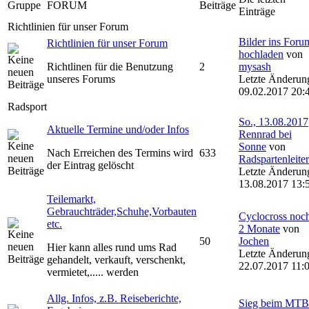
Gruppe
FORUM
Beiträge
Einträge
Richtlinien für unser Forum
Bilder ins Foru
Richtlinien für unser Forum
hochladen
von
Richtlinen für die Benutzung
2
mysash
unseres Forums
Letzte Änderun
09.02.2017 20:
Radsport
So., 13.08.2017
Aktuelle Termine und/oder Infos
Rennrad bei
Sonne
von
Nach Erreichen des Termins wird
633
Radspartenleiter
der Eintrag gelöscht
Letzte Änderun
13.08.2017 13:
Teilemarkt,
Gebrauchträder,Schuhe,Vorbauten
Cyclocross noc
etc.
2 Monate
von
50
Jochen
Hier kann alles rund ums Rad
Letzte Änderun
gehandelt, verkauft, verschenkt,
22.07.2017 11:
vermietet,..... werden
Allg. Infos, z.B. Reiseberichte,
Sieg beim MTB