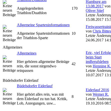
Hamburg am
13.08.2017
von
Angelegenheiten
170
Oliver Stief
Triathlon/Duathlon
Letzte Änderun
15.08.2017 15:
Allgemeine Sparteninformationen
Freiwassertrain
von
Chris Bittes
Allgemeine Sparteninformationen
10
Letzte Änderun
der Triathlon-Sparte
24.06.2017 14:
Allgemeines
Eric, viel Erfolg
Allgemeines
beim Start
Hier gehören allgemeine Beiträge
imBerufsleben
42
rein, die sonst nirgendwo
von
Henning K
reinpassen
Letzte Änderun
10.07.2017 13:
Büdelsdorfer Eiderlauf
Büdelsdorfer Eiderlauf
Eiderlauf 2016
Hier gehört alles rein, was mit
von
Werner R.
8
dem Eiderlauf zu tun hat. Kritik,
Letzte Änderun
Lob, Anregungen, usw...
19.10.2016 08: